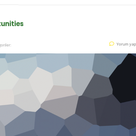
unities
Yorum yap
oriler: